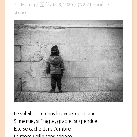
Posted
Par
Momig
février 9, 2020
2
poésie
,
on
silence
Le soleil brille dans les yeux de la lune
Si menue, si fragile, gracile, suspendue
Elle se cache dans l’ombre
La mère veille sans repère