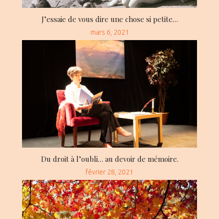
J’essaie de vous dire une chose si petite…
Posted
mars 6, 2021
on
Du droit à l’oubli… au devoir de mémoire.
Posted
février 28, 2021
on