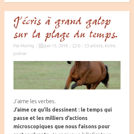
J’écris à grand galop
sur la plage du temps.
Posted
Par
Momig
juin 15, 2018
0
artiste
écrire
,
,
on
poésie
J’aime les verbes.
J’aime ce qu’ils dessinent : le temps qui
passe et les milliers d’actions
microscopiques que nous faisons pour