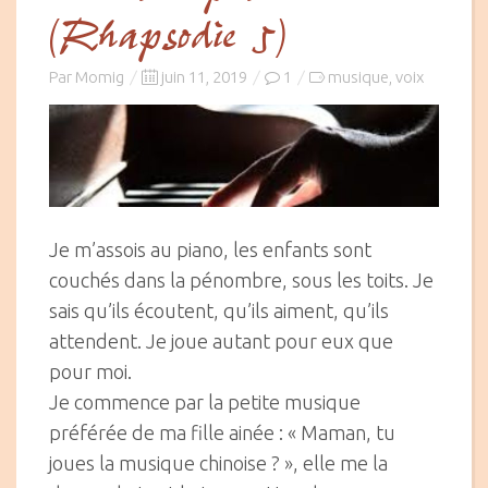
(Rhapsodie 5)
Posted
Par
Momig
juin 11, 2019
1
musique
voix
,
on
Je m’assois au piano, les enfants sont
couchés dans la pénombre, sous les toits. Je
sais qu’ils écoutent, qu’ils aiment, qu’ils
attendent. Je joue autant pour eux que
pour moi.
Je commence par la petite musique
préférée de ma fille ainée : « Maman, tu
joues la musique chinoise ? », elle me la