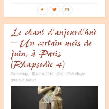
Le chant d’aujourd’hui
– Un certain mois de
juin, à Paris
(Rhapsodie 4)
Posted
Par
Momig
juin 6, 2019
0
écologie
,
on
musique
nature
,