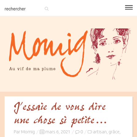
J’essaie de vous dire
une chose si petite…
Posted
Par
Momig
mars 6, 2021
0
artisan
grâce
,
,