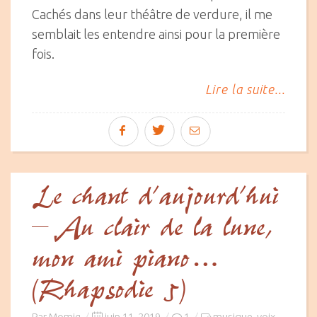
Cachés dans leur théâtre de verdure, il me
semblait les entendre ainsi pour la première
fois.
Lire la suite...
Le chant d’aujourd’hui
– Au clair de la lune,
mon ami piano…
(Rhapsodie 5)
Posted
Par
Momig
juin 11, 2019
1
musique
voix