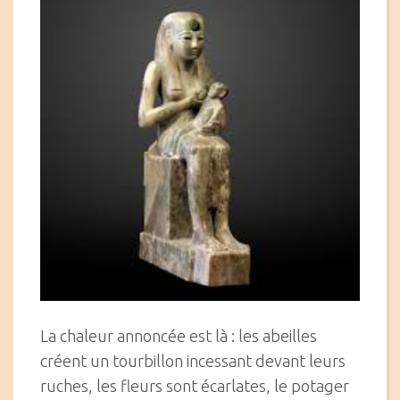
La chaleur annoncée est là : les abeilles
créent un tourbillon incessant devant leurs
ruches, les fleurs sont écarlates, le potager