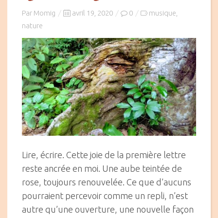
Posted
Par
Momig
avril 19, 2020
0
musique
,
on
nature
Lire, écrire. Cette joie de la première lettre
reste ancrée en moi. Une aube teintée de
rose, toujours renouvelée. Ce que d’aucuns
pourraient percevoir comme un repli, n’est
autre qu’une ouverture, une nouvelle façon