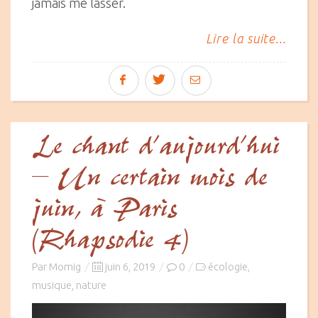
jamais me lasser.
Lire la suite...
Le chant d’aujourd’hui
– Un certain mois de
juin, à Paris
(Rhapsodie 4)
Posted
Par
Momig
juin 6, 2019
0
écologie
,
on
musique
nature
,