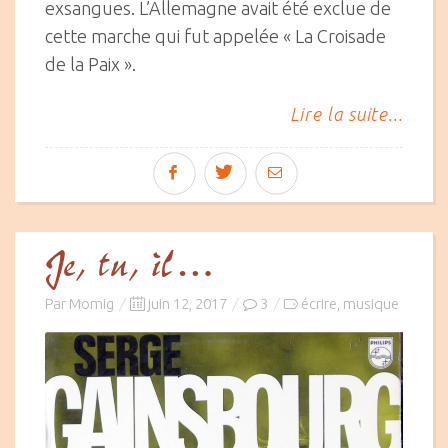
exsangues. L’Allemagne avait été exclue de
cette marche qui fut appelée « La Croisade
de la Paix ».
Lire la suite...
Je, tu, il…
Posted
Par
Momig
juin 12, 2017
3
écrire
musique
,
on