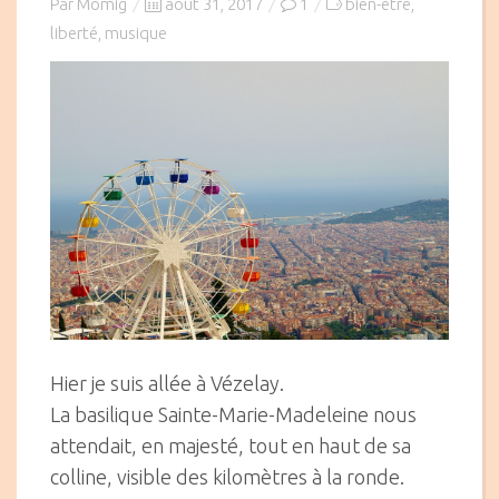
Posted
Par
Momig
août 31, 2017
1
bien-être
,
on
liberté
musique
,
Hier je suis allée à Vézelay.
La basilique Sainte-Marie-Madeleine nous
attendait, en majesté, tout en haut de sa
colline, visible des kilomètres à la ronde.