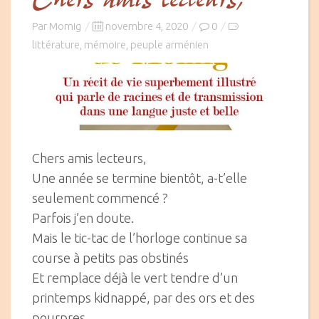
Chers amis lecteurs,
Posted
Par
Momig
novembre 4, 2020
0
on
littérature
mémoire
peuple arménien
,
,
Chers amis lecteurs,
Une année se termine bientôt, a-t’elle
seulement commencé ?
Parfois j’en doute.
Mais le tic-tac de l’horloge continue sa
course à petits pas obstinés
Et remplace déjà le vert tendre d’un
printemps kidnappé, par des ors et des
pourpres.