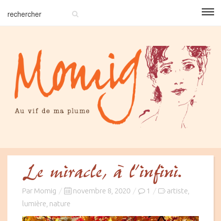
Le miracle, à l’infini.
Posted
Par
Momig
novembre 8, 2020
1
artiste
,
on
lumière
nature
,