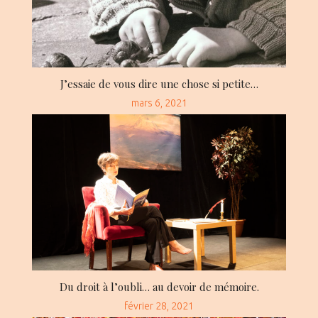
J’essaie de vous dire une chose si petite…
Posted
mars 6, 2021
on
Du droit à l’oubli… au devoir de mémoire.
Posted
février 28, 2021