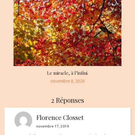
on
Le miracle, à l’infini.
Posted
novembre 8, 2020
on
2 Réponses
Florence Closset
novembre 17, 2019