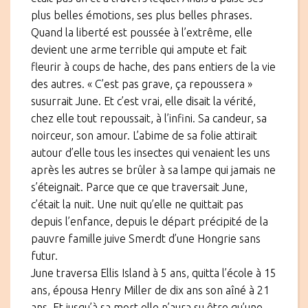
plus belles émotions, ses plus belles phrases.
Quand la liberté est poussée à l’extrême, elle
devient une arme terrible qui ampute et fait
fleurir à coups de hache, des pans entiers de la vie
des autres. « C’est pas grave, ça repoussera »
susurrait June. Et c’est vrai, elle disait la vérité,
chez elle tout repoussait, à l’infini. Sa candeur, sa
noirceur, son amour. L’abime de sa folie attirait
autour d’elle tous les insectes qui venaient les uns
après les autres se brûler à sa lampe qui jamais ne
s’éteignait. Parce que ce que traversait June,
c’était la nuit. Une nuit qu’elle ne quittait pas
depuis l’enfance, depuis le départ précipité de la
pauvre famille juive Smerdt d’une Hongrie sans
futur.
June traversa Ellis Island à 5 ans, quitta l’école à 15
ans, épousa Henry Miller de dix ans son aîné à 21
ans. Et jusqu’à sa mort elle n’aura su être qu’une