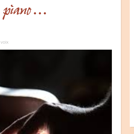
i piano…
voix
,