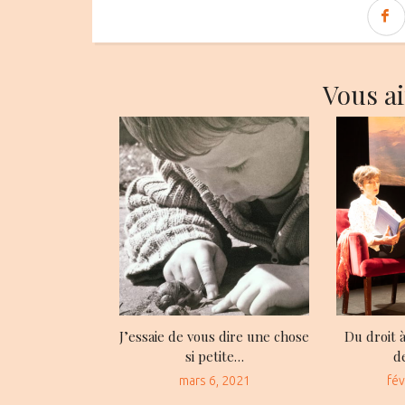
Vous a
J’essaie de vous dire une chose
Du droit à
si petite…
d
Posted
Po
mars 6, 2021
fév