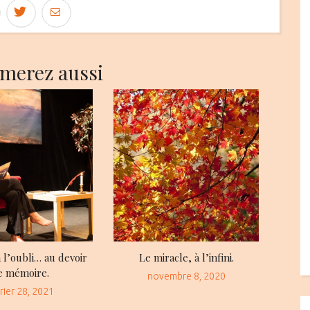
imerez aussi
 l’oubli… au devoir
Le miracle, à l’infini.
e mémoire.
Posted
novembre 8, 2020
sted
rier 28, 2021
on