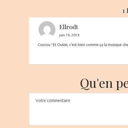
on
on
1
Ellrodt
juin 19, 2019
Coucou ! Et Ouiiiiii, c’est bien comme ça la musique chez
Qu'en p