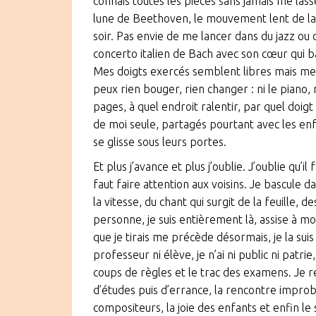
connais toutes les pièces sans jamais me las
lune de Beethoven, le mouvement lent de l
soir. Pas envie de me lancer dans du jazz ou
concerto italien de Bach avec son cœur qui bat
Mes doigts exercés semblent libres mais mes
peux rien bouger, rien changer : ni le piano, 
pages, à quel endroit ralentir, par quel doi
de moi seule, partagés pourtant avec les en
se glisse sous leurs portes.
Et plus j’avance et plus j’oublie. J’oublie qu’il 
faut faire attention aux voisins. Je bascule 
la vitesse, du chant qui surgit de la feuille, 
personne, je suis entièrement là, assise à 
que je tirais me précède désormais, je la sui
professeur ni élève, je n’ai ni public ni patr
coups de règles et le trac des examens. Je 
d’études puis d’errance, la rencontre impro
compositeurs, la joie des enfants et enfin le s