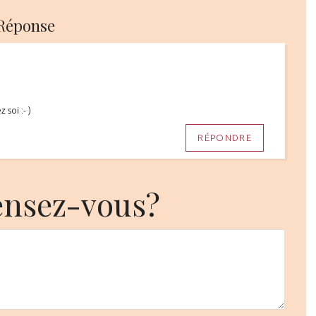
 Réponse
 soi :- )
RÉPONDRE
ensez-vous?