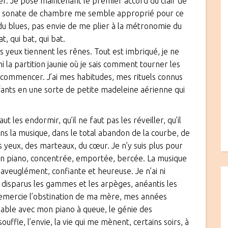
ser. Je pose maintenant le premier accord du clair de
a sonate de chambre me semble approprié pour ce
 du blues, pas envie de me plier à la métronomie du
, qui bat, qui bat.
 yeux tiennent les rênes. Tout est imbriqué, je ne
ni la partition jaunie où je sais comment tourner les
gt commencer. J’ai mes habitudes, mes rituels connus
fants en une sorte de petite madeleine aérienne qui
faut les endormir, qu’il ne faut pas les réveiller, qu’il
dans la musique, dans le total abandon de la courbe, de
des yeux, des marteaux, du cœur. Je n’y suis plus pour
mon piano, concentrée, emportée, bercée. La musique
s aveuglément, confiante et heureuse. Je n’ai ni
ie, disparus les gammes et les arpèges, anéantis les
remercie l’obstination de ma mère, mes années
bable avec mon piano à queue, le génie des
ouffle, l’envie, la vie qui me mènent, certains soirs, à