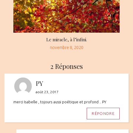
Le miracle, à l’infini.
Posted
novembre 8, 2020
on
2 Réponses
PY
août 23, 2017
merci Isabelle , tojours aussi poétique et profond .. PY
RÉPONDRE