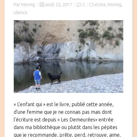
Posted
Par
Momig
août 22, 2017
2
écrire
Momig
,
,
on
silence
« L’enfant qui » est le livre, publié cette année,
d’une femme que je ne connais pas mais dont
l’écriture est depuis « Les Demeurées» entrée
dans ma bibliothèque ou plutôt dans les pépites
que je recommande, prête, perd, retrouve, aime.