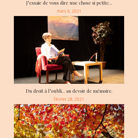
J’essaie de vous dire une chose si petite…
Posted
mars 6, 2021
on
Du droit à l’oubli… au devoir de mémoire.
Posted
février 28, 2021
on